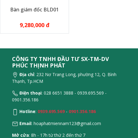
Bàn giám đốc BLD01
9,280,000 đ
CÔNG TY TNHH ĐẦU TƯ SX-TM-DV
PHÚC THỊNH PHÁT
Địa chỉ
: 232 Nơ Trang Long, phường 12, Q. Bình
Thạnh, Tp.HCM
Điện thoại
: 028 6651 3888 - 0939.695.569 -
0901.356.186
Hotline
:
0939.695.569
-
0901.356.186
Email
:
hoaphatmiennam123@gmail.com
Mở cửa
: 8h - 17h từ thứ 2 đến thứ 7