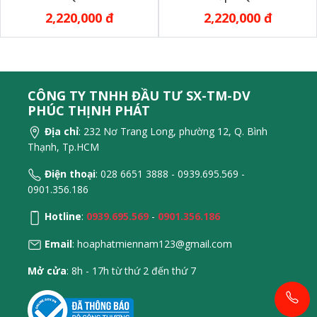
2,220,000 đ
2,220,000 đ
CÔNG TY TNHH ĐẦU TƯ SX-TM-DV
PHÚC THỊNH PHÁT
Địa chỉ
: 232 Nơ Trang Long, phường 12, Q. Bình
Thạnh, Tp.HCM
Điện thoại
: 028 6651 3888 - 0939.695.569 -
0901.356.186
Hotline
:
0939.695.569
-
0901.356.186
Email
:
hoaphatmiennam123@gmail.com
Mở cửa
: 8h - 17h từ thứ 2 đến thứ 7