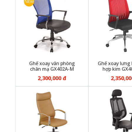
NEW
Ghế xoay văn phòng
Ghế xoay lưng 
chân mạ GX402A-M
hợp kim GX4
2,300,000 đ
2,350,00
Nói về năng lực và quy mô nhà xưởng, Nội thất Phúc Thị
cao tay nghề công nhân để đây là điều kiện để đến gần h
rộng công ty.
Bài viết sau đây, chúng tôi giới thiệu 
Phát.