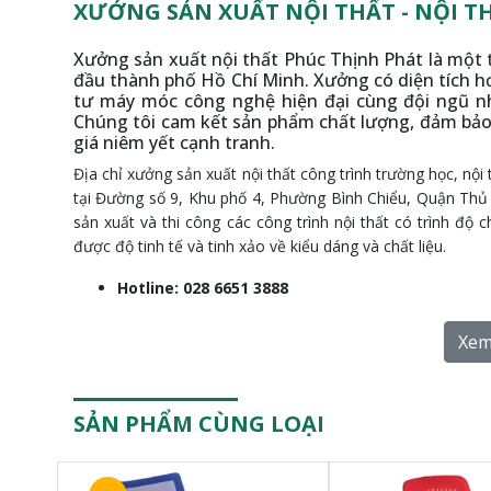
XƯỞNG SẢN XUẤT NỘI THẤT - NỘI T
Xưởng sản xuất nội thất Phúc Thịnh Phát là một 
đầu thành phố Hồ Chí Minh. Xưởng có diện tích h
tư máy móc công nghệ hiện đại cùng đội ngũ n
Chúng tôi cam kết sản phẩm chất lượng, đảm bả
giá niêm yết cạnh tranh.
Địa chỉ xưởng sản xuất nội thất công trình trường học, nội t
tại Đường số 9, Khu phố 4, Phường Bình Chiểu, Quận Thủ
sản xuất và thi công các công trình nội thất có trình 
được độ tinh tế và tinh xảo về kiểu dáng và chất liệu.
Hotline: 028 6651 3888
Quản lý xưởng: 0903 883 568 - 0939.695.569
Hệ thống kho chứa:
204 Nơ Trang Long quận Bìn
Xem
Showroom văn phòng:
232 Nơ Trang Long quận B
SẢN PHẨM CÙNG LOẠI