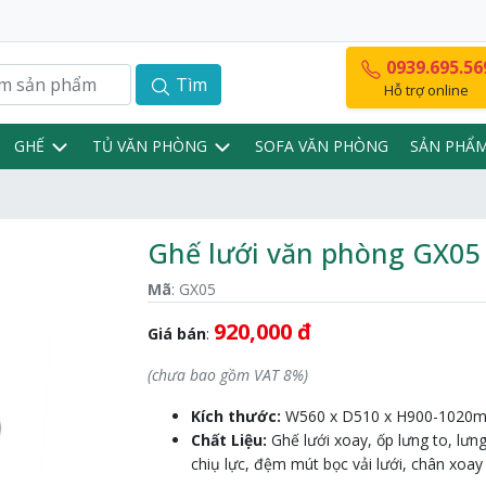
0939.695.56
Tìm
Hỗ trợ online
GHẾ
TỦ VĂN PHÒNG
SOFA VĂN PHÒNG
SẢN PHẨ
Ghế lưới văn phòng GX05
Mã
: GX05
920,000 đ
Giá bán
:
(chưa bao gồm VAT 8%)
Kích thước:
W560 x D510 x H900-1020
Chất Liệu:
Ghế lưới xoay, ốp lưng to, lưng
chiụ lực, đệm mút bọc vải lưới, chân xoa