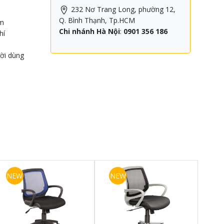
232 Nơ Trang Long, phường 12,
Q. Bình Thạnh, Tp.HCM
ẩm
Chi nhánh Hà Nội
:
0901 356 186
hí
ười dùng
NEW
NEW