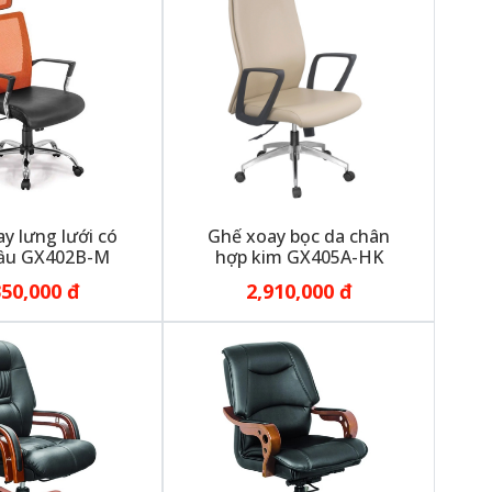
y lưng lưới có
Ghế xoay bọc da chân
ầu GX402B-M
hợp kim GX405A-HK
350,000 đ
2,910,000 đ