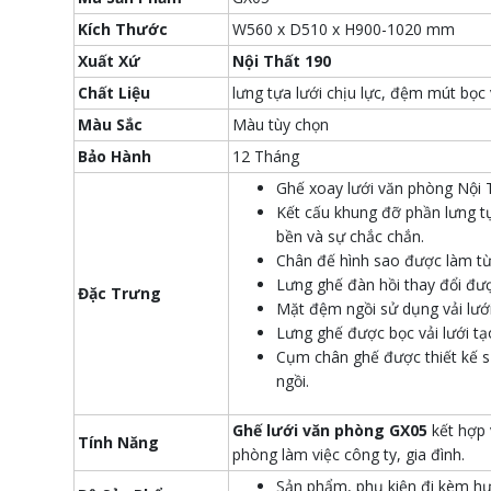
Kích Thước
W560 x D510 x H900-1020 mm
Xuất Xứ
Nội Thất 190
Chất Liệu
lưng tựa lưới chịu lực, đệm mút bọc 
Màu Sắc
Màu tùy chọn
Bảo Hành
12 Tháng
Ghế xoay lưới văn phòng Nội 
Kết cấu khung đỡ phần lưng 
bền và sự chắc chắn.
Chân đế hình sao được làm từ 
Lưng ghế đàn hồi thay đổi đượ
Đặc Trưng
Mặt đệm ngồi sử dụng vải lưới
Lưng ghế được bọc vải lưới tạ
Cụm chân ghế được thiết kế s
ngồi.
Ghế lưới văn phòng GX05
kết hợp
Tính Năng
phòng làm việc công ty, gia đình.
Sản phẩm, phụ kiện đi kèm hư