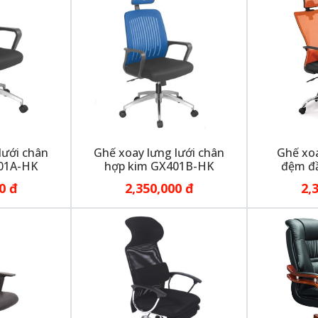
lưới chân
Ghế xoay lưng lưới chân
Ghế xoa
01A-HK
hợp kim GX401B-HK
đệm đ
0 đ
2,350,000 đ
2,
nh Phát luôn không ngừng phát triển hệ thống nhà xưởng, nâng
ơn với khách hàng cũng như mở rộng thị trường, phát triển & mở
đến khách hàng về Xưởng sản xuất của nội thất Phúc Thịnh