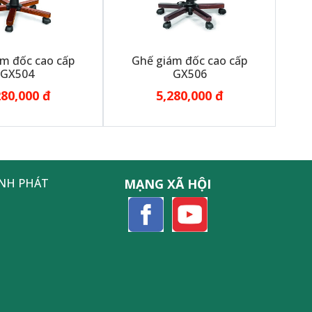
m đốc cao cấp
Ghế giám đốc cao cấp
GX504
GX506
280,000 đ
5,280,000 đ
ỊNH PHÁT
MẠNG XÃ HỘI