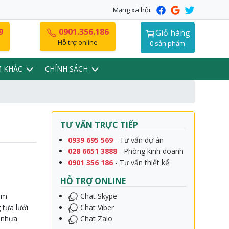
Mạng xã hội:
9
0901.356.186
Giỏ hàng
Hỗ trợ online
0 sản phẩm
M KHÁC
CHÍNH SÁCH
TƯ VẤN TRỰC TIẾP
0939 695 569
- Tư vấn dự án
028 6651 3888
- Phòng kinh doanh
0901 356 186
- Tư vấn thiết kế
HỖ TRỢ ONLINE
mm
Chat Skype
 tựa lưới
Chat Viber
y nhựa
Chat Zalo