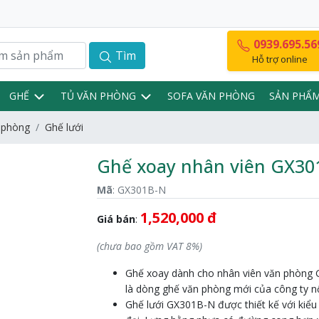
0939.695.56
Tìm
Hỗ trợ online
GHẾ
TỦ VĂN PHÒNG
SOFA VĂN PHÒNG
SẢN PHẨ
 phòng
Ghế lưới
Ghế xoay nhân viên GX30
Mã
: GX301B-N
1,520,000 đ
Giá bán
:
(chưa bao gồm VAT 8%)
Ghế xoay dành cho nhân viên văn phòng
là dòng ghế văn phòng mới của công ty nộ
Ghế lưới GX301B-N được thiết kế với kiểu