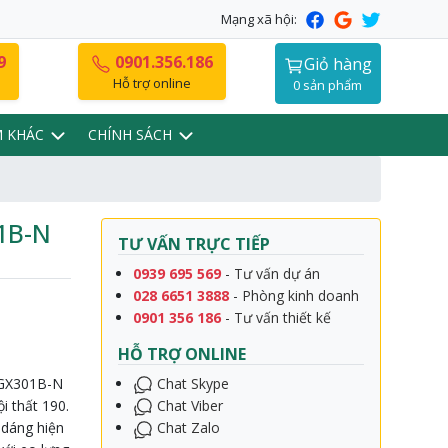
Mạng xã hội:
9
0901.356.186
Giỏ hàng
Hỗ trợ online
0 sản phẩm
M KHÁC
CHÍNH SÁCH
1B-N
TƯ VẤN TRỰC TIẾP
0939 695 569
- Tư vấn dự án
028 6651 3888
- Phòng kinh doanh
0901 356 186
- Tư vấn thiết kế
HỖ TRỢ ONLINE
 GX301B-N
Chat Skype
i thất 190.
Chat Viber
 dáng hiện
Chat Zalo