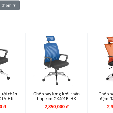
h Thạnh
 thêm ▼
ình Thạnh
lưới chân
Ghế xoay lưng lưới chân
Ghế xoa
01A-HK
hợp kim GX401B-HK
đệm đ
0 đ
2,350,000 đ
2,