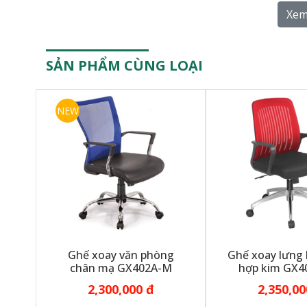
Hệ thống kho chứa:
204 Nơ Trang Long quận Bìn
Xem
Showroom văn phòng:
232 Nơ Trang Long quận B
SẢN PHẨM CÙNG LOẠI
NEW
Ghế xoay văn phòng
Ghế xoay lưng 
chân mạ GX402A-M
hợp kim GX4
2,300,000 đ
2,350,00