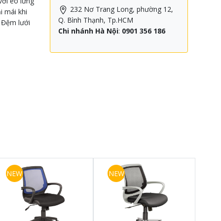
ới eo lưng
232 Nơ Trang Long, phường 12,
i mái khi
Q. Bình Thạnh, Tp.HCM
. Đệm lưới
Chi nhánh Hà Nội
:
0901 356 186
NEW
NEW