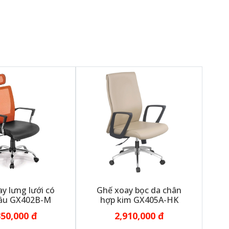
y lưng lưới có
Ghế xoay bọc da chân
ầu GX402B-M
hợp kim GX405A-HK
350,000 đ
2,910,000 đ