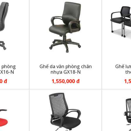
n phòng
Ghế da văn phòng chân
Ghế lư
GX16-N
nhựa GX18-N
th
0 đ
1,550,000 đ
1,