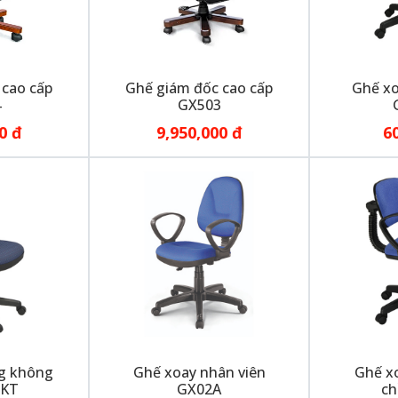
 cao cấp
Ghế giám đốc cao cấp
Ghế xo
4
GX503
0 đ
9,950,000 đ
6
g không
Ghế xoay nhân viên
Ghế xo
2KT
GX02A
ch