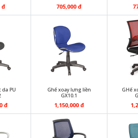
 đ
705,000 đ
7
c da PU
Ghế xoay lưng liền
GHế xo
2
GX10.1
G
0 đ
1,150,000 đ
1,