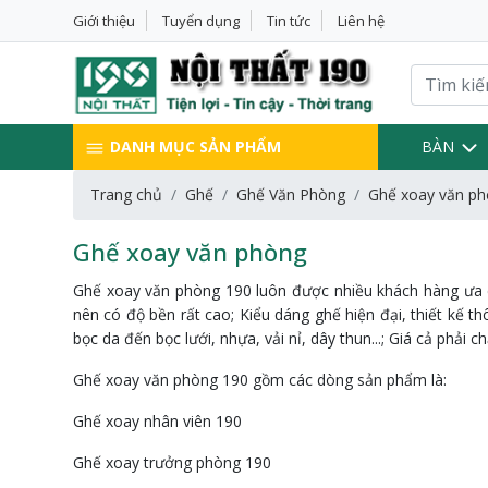
Giới thiệu
Tuyển dụng
Tin tức
Liên hệ
DANH MỤC SẢN PHẨM
BÀN
Trang chủ
Ghế
Ghế Văn Phòng
Ghế xoay văn p
Ghế xoay văn phòng
Ghế xoay văn phòng 190 luôn được nhiều khách hàng ưa ch
nên có độ bền rất cao; Kiểu dáng ghế hiện đại, thiết kế 
bọc da đến bọc lưới, nhựa, vải nỉ, dây thun...; Giá cả phả
Ghế xoay văn phòng 190 gồm các dòng sản phẩm là:
Ghế xoay nhân viên 190
Ghế xoay trưởng phòng 190