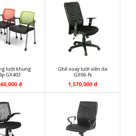
ng lưới khung
Ghế xoay lưới viền da
ép GX403
GX06-N
560,000 đ
1,570,000 đ