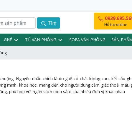
0939.695.56
Tìm
Hỗ trợ online
GHẾ
TỦ VĂN PHÒNG
SOFA VĂN PHÒNG
SẢN PHẨ
hòng
uộng. Nguyên nhân chính là do ghế có chất lượng cao, kết cấu ghế 
thông minh, khoa học, mang đến cho người dùng cảm giác thoải mái, 
i chăng, phù hợp với ngân sách mua sắm của nhiều đơn vị khác nhau