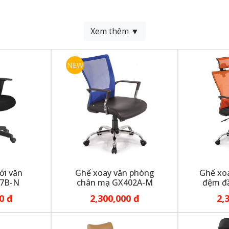
Xem thêm ▼
NEW
ới văn
Ghế xoay văn phòng
Ghế xoa
7B-N
chân mạ GX402A-M
đệm đ
0 đ
2,300,000 đ
2,