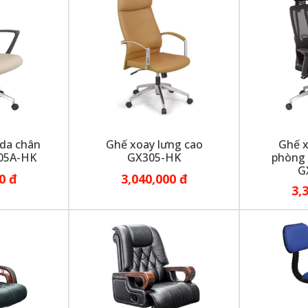
 da chân
Ghế xoay lưng cao
Ghế x
05A-HK
GX305-HK
phòng 
G
0 đ
3,040,000 đ
3,