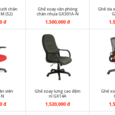
lưới chân
Ghế xoay văn phòng
Ghế da x
M (S2)
chân nhựa GX301A-N
G
0 đ
1,500,000 đ
1,
ân viên
Ghế xoay lưng cao đệm
Ghế xo
-N
nỉ GX14A
0 đ
1,520,000 đ
1,